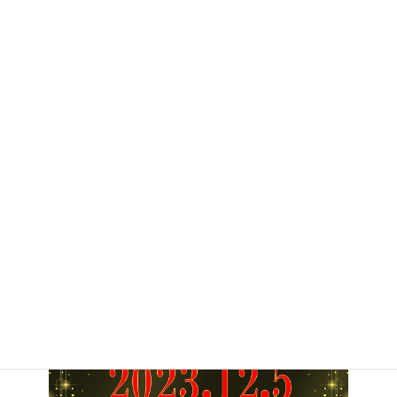
また、LIVE配信は
【毎週火曜日 12：45～】
予定しております。
今回、ご都合が合わなくても毎週予定しておりますので、
ご都合の良い時にご覧頂ければ嬉しく思います。
最後に、Instagramサイトをまだご覧になられていない方は
こちらから入れますので是非お試しください。
@b.d.roses
Instagramサイト⇒ID：
フォローして頂けるととても嬉しいです♪