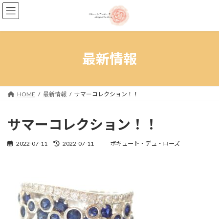
コ
ナ
ン
ビ
テ
ゲ
ン
ー
ツ
シ
へ
ョ
最新情報
ス
ン
キ
に
ッ
移
プ
動
HOME
最新情報
サマーコレクション！！
サマーコレクション！！
最
2022-07-11
2022-07-11
ボキュート・デュ・ローズ
終
更
新
日
時
: